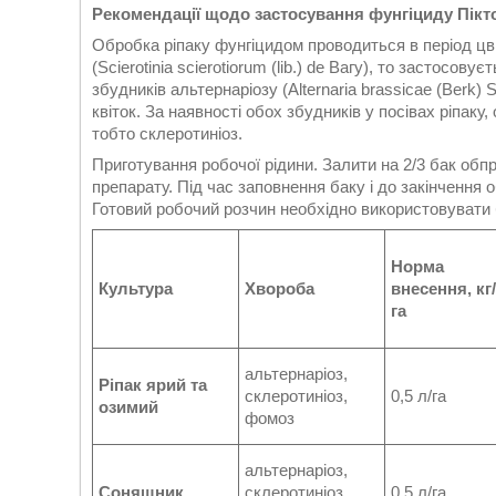
Рекомендації щодо застосування фунгіциду Пікт
Обробка ріпаку фунгіцидом проводиться в період цв
(Scierotinia scierotiorum (lib.) de Вагу), то застосову
збудників альтернаріозу (Alternaria brassicae (Berk) 
квіток. За наявності обох збудників у посівах ріпаку
тобто склеротиніоз.
Приготування робочої рідини. Залити на 2/3 бак обп
препарату. Під час заповнення баку і до закінчення
Готовий робочий розчин необхідно використовувати 
Норма
Культура
Хвороба
внесення, кг/
га
альтернаріоз,
Ріпак ярий та
склеротиніоз,
0,5 л/га
озимий
фомоз
альтернаріоз,
Соняшник
склеротиніоз,
0,5 л/га