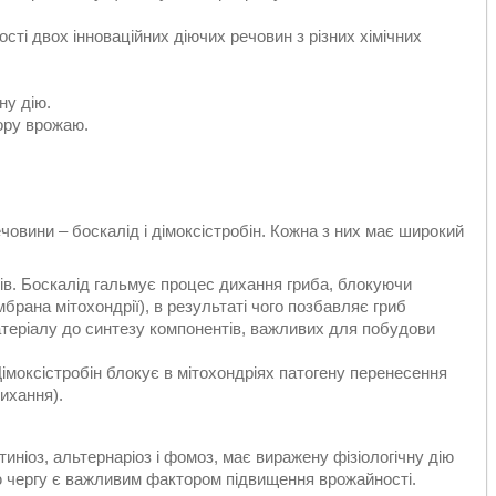
ті двох інноваційних діючих речовин з різних хімічних
ну дію.
ору врожаю.
ечовини – боскалід і дімоксістробін. Кожна з них має широкий
ідів. Боскалід гальмує процес дихання гриба, блокуючи
ана мітохондрії), в результаті чого позбавляє гриб
атеріалу до синтезу компонентів, важливих для побудови
 Дімоксістробін блокує в мітохондріях патогену перенесення
ихання).
иніоз, альтернаріоз і фомоз, має виражену фізіологічну дію
вою чергу є важливим фактором підвищення врожайності.