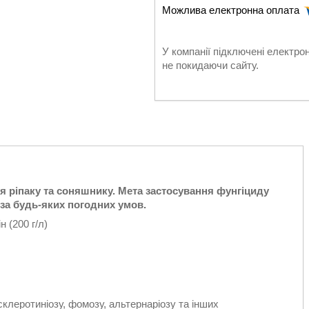
У компанії підключені електро
не покидаючи сайту.
 рiпаку та соняшнику. Мета застосування фунгiциду
 за будь-яких погодних умов.
 (200 г/л)
клеротиніозу, фомозу, альтернаріозу та інших