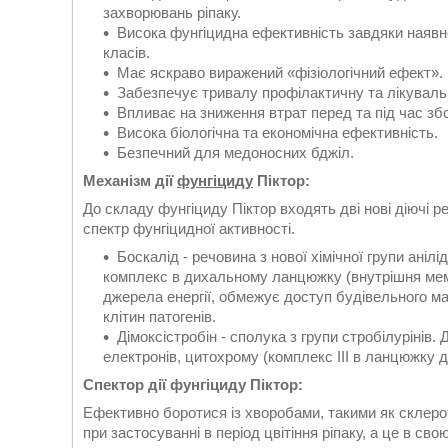
захворювань ріпаку.
Висока фунгіцидна ефективність завдяки наявнос
класів.
Має яскраво виражений «фізіологічний ефект».
Забезпечує тривалу профілактичну та лікуваль
Впливає на зниження втрат перед та під час зб
Висока біологічна та економічна ефективність.
Безпечний для медоносних бджіл.
Механізм дії
фунгіциду
Піктор:
До складу фунгіциду Піктор входять дві нові діючі р
спектр фунгіцидної активності.
Боскалід - речовина з нової хімічної групи аніл
комплекс в дихальному ланцюжку (внутрішня мембр
джерела енергії, обмежує доступ будівельного м
клітин патогенів.
Дімоксістробін - сполука з групи стробілурінів.
електронів, цитохрому (комплекс III в ланцюжку д
Спектор дії фунгіциду Піктор:
Ефективно боротися із хворобами, такими як склерот
при застосуванні в період цвітіння ріпаку, а це в с