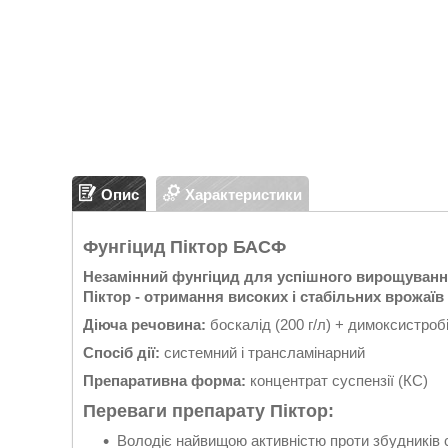
Опис
Характеристики
Фунгіцид Піктор БАСФ
Незамiнний фунгiцид для успiшного вирощування
Пiктор - отримання високих і стабільних врожаїв
Діюча речовина:
боскалід (200 г/л) + димоксистробін
Спосіб дії:
системний і трансламінарний
Препаративна форма:
концентрат суспензії (КС)
Переваги препарату Піктор:
Володіє найвищою активністю проти збудників с