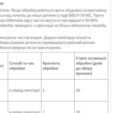
ор:
ітіння. Якщо обробка робиться проти збудника склеротиніозу
ється від початку до кінця цвітіння (стадії ВВСН 59-65). Проти
Sacc/Alternaria spp.) застосовується при відкритті 50-60%
, обробку проводять з орієнтації на більш небезпечну хворобу,
рискувача чистою водою. Додати необхідну кількість
 обприскування ретельно перемішувати робочий розчин.
безпосередньо після приготування.
Строк останньої
Спосіб та час
Кратність
обробки (днів
л/
обробки
обробок
до збору
врожаю)
в період вегетації
1
30
в період вегетації
1
30