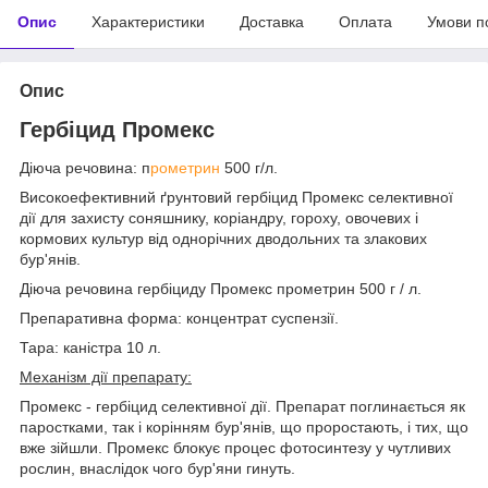
Опис
Характеристики
Доставка
Оплата
Умови п
Опис
Гербіцид Промекс
Діюча речовина: п
рометрин
500 г/л.
Високоефективний ґрунтовий гербіцид Промекс селективної
дії для захисту соняшнику, коріандру, гороху, овочевих і
кормових культур від однорічних дводольних та злакових
бур'янів.
Діюча речовина гербіциду Промекс прометрин 500 г / л.
Препаративна форма: концентрат суспензії.
Тара: каністра 10 л.
Механізм дії препарату:
Промекс - гербіцид селективної дії. Препарат поглинається як
паростками, так і корінням бур'янів, що проростають, і тих, що
вже зійшли. Промекс блокує процес фотосинтезу у чутливих
рослин, внаслідок чого бур'яни гинуть.