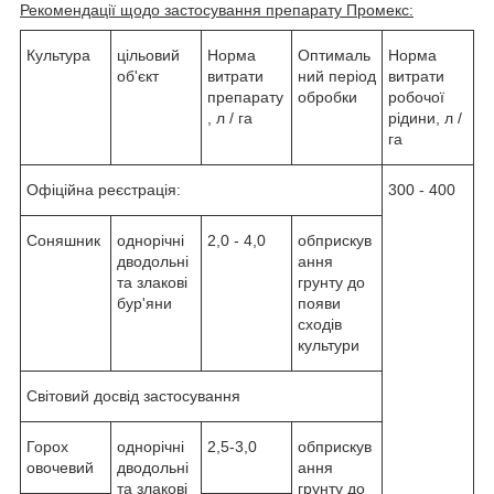
Рекомендації щодо застосування препарату Промекс:
Культура
цільовий
Норма
Оптималь
Норма
об'єкт
витрати
ний період
витрати
препарату
обробки
робочої
, л / га
рідини, л /
га
Офіційна реєстрація:
300 - 400
Соняшник
однорічні
2,0 - 4,0
обприскув
дводольні
ання
та злакові
грунту до
бур'яни
появи
сходів
культури
Світовий досвід застосування
Горох
однорічні
2,5-3,0
обприскув
овочевий
дводольні
ання
та злакові
грунту до