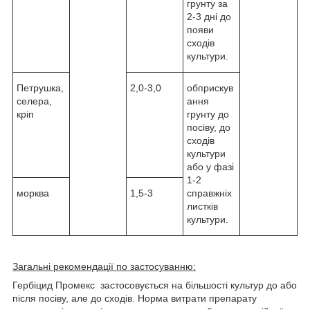
грунту за
2-3 дні до
появи
сходів
культури.
Петрушка,
2,0-3,0
обприскув
селера,
ання
кріп
грунту до
посіву, до
сходів
культури
або у фазі
1-2
морква
1,5-3
справжніх
листків
культури.
Загальні рекомендації по застосуванню:
Гербіцид Промекс застосовується на більшості культур до або
після посіву, але до сходів. Норма витрати препарату