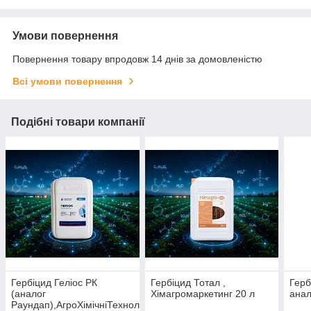
Умови повернення
Повернення товару впродовж 14 днів за домовленістю
Всі умови повернення
Подібні товари компанії
Гербіцид Геліос РК
Гербіцид Тотал ,
Герб
(аналог
Хімагромаркетинг 20 л
анал
Раундап),АгроХімічніТехнології