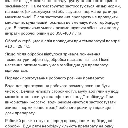
залежить від механічного складу грунту та його потенційної
засміченості. На легких грунтах застосовуються низькі норми,
на важких (високогумусних) збільшується норма витрати до
максимальної. Після застосування препарату не проводити
міжрядних культивацій, оскільки це зменшує його гербіцидну
дію. В посушливих умовах рекомендується збільшити норму
витрати робочої рідини до 350-400 л / га.
Обробку гербіцидом слід проводити при температурі повітря
+10 ... 25 ° С.
Якщо після обробки відбулося тривале пониження
температури, ефект від обробки настане пізніше. Після
настання оптимальних умов гербіцидна дія препарату
відновиться.
Порядок приготування робочого розчину препарату:
Вода для приготування робочого розчину повинна бути
чистою. Велика кількість сторонніх тіл, мулу або глини у воді
може істотно вплинути на ефективність дії гербіциду. При
використанні жорсткої води рекомендується застосовувати
знижені норми концентрації робочого розчину і підвищені
дози препарату.
Робочий розчин готують перед проведенням гербіцидної
обробки. Відміряти необхідну кількість препарату на одну