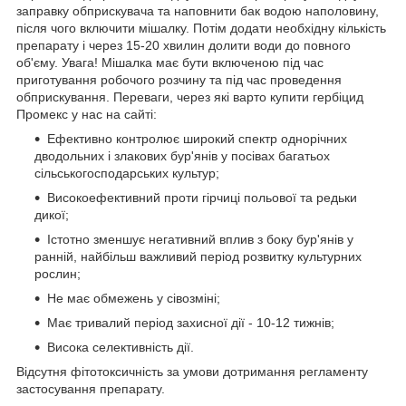
заправку обприскувача та наповнити бак водою наполовину,
після чого включити мішалку. Потім додати необхідну кількість
препарату і через 15-20 хвилин долити води до повного
об'єму. Увага! Мішалка має бути включеною під час
приготування робочого розчину та під час проведення
обприскування. Переваги, через які варто купити гербіцид
Промекс у нас на сайті:
Ефективно контролює широкий спектр однорічних
дводольних і злакових бур'янів у посівах багатьох
сільськогосподарських культур;
Високоефективний проти гірчиці польової та редьки
дикої;
Істотно зменшує негативний вплив з боку бур'янів у
ранній, найбільш важливий період розвитку культурних
рослин;
Не має обмежень у сівозміні;
Має тривалий період захисної дії - 10-12 тижнів;
Висока селективність дії.
Відсутня фітотоксичність за умови дотримання регламенту
застосування препарату.