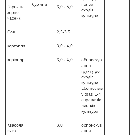
бур'яни
появи
Горох на
3,0 - 5,0
сходів
зерно,
культури
часник
Соя
2,5-3,5
картопля
3,0 - 4,0
коріандр
3,0 - 4,0
обприскув
ання
грунту до
сходів
культури
або посівів
у фазі 1-4
справжніх
листків
культури
Квасоля,
3,0
обприскув
вика
ання