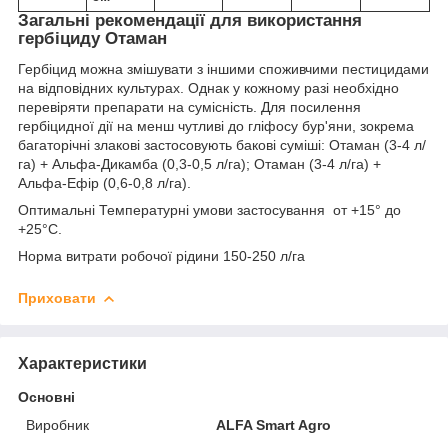
Загальні рекомендації для використання
гербіциду Отаман
Гербіцид можна змішувати з іншими споживчими пестицидами
на відповідних культурах. Однак у кожному разі необхідно
перевіряти препарати на сумісність. Для посилення
гербіцидної дії на менш чутливі до гліфосу бур'яни, зокрема
багаторічні злакові застосовують бакові суміші: Отаман (3-4 л/
га) + Альфа-Дикамба (0,3-0,5 л/га); Отаман (3-4 л/га) +
Альфа-Ефір (0,6-0,8 л/га).
Оптимальні Температурні умови застосування от +15° до
+25°С.
Норма витрати робочої рідини 150-250 л/га
Приховати
Характеристики
Основні
Виробник
ALFA Smart Agro