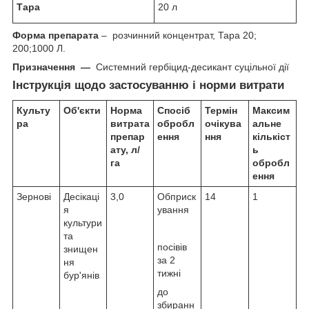
Тара
20 л
Форма препарата
– розчинний концентрат, Тара 20;
200;1000 Л.
Призначення —
Системний гербіцид-десикант суцільної дії
Інструкція щодо застосуванню і норми витрати
Культу
Об'єкти
Норма
Спосіб
Термін
Максим
ра
витрата
обробл
очікува
альне
препар
ення
ння
кількіст
ату, л/
ь
га
обробл
ення
Зернові
Десікаці
3,0
Обприск
14
1
я
ування
культури
та
посівів
знищен
за 2
ня
тижні
бур'янів
до
збиранн