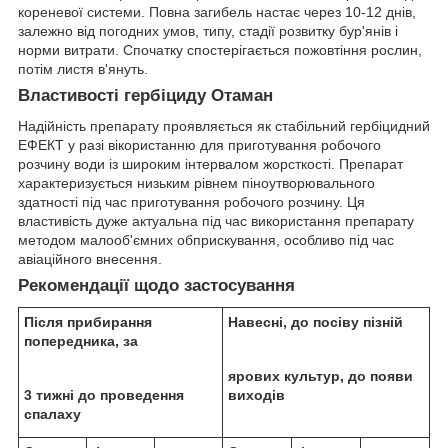
кореневої системи. Повна загибель настає через 10-12 днів,
залежно від погодних умов, типу, стадії розвитку бур'янів і
норми витрати. Спочатку спостерігається пожовтіння рослин,
потім листя в'януть.
Властивості гербіциду
Отаман
Надійність препарату проявляється як стабільний гербіцидний
ЕФЕКТ у разі вікористанню для приготування робочого
розчину води із широким інтервалом жорсткості. Препарат
характеризується низьким рівнем піноутворювального
здатності під час приготування робочого розчину. Ця
властивість дуже актуальна під час використання препарату
методом малооб'ємних обприскування, особливо під час
авіаційного внесення.
Рекомендації щодо застосування
Після прибирання
Навесні, до посіву пізній
попередника, за
ярових культур, до появи
3 тижні до проведення
виходів
спалаху