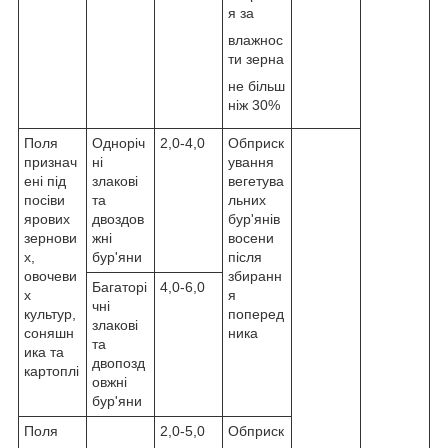
я за
влажнос
ти зерна
не більш
ніж 30%
Поля
Одноріч
2,0-4,0
Обприск
признач
ні
ування
ені під
злакові
вегетува
посіви
та
льних
ярових
двоздов
бур'янів
зернови
жні
восени
х,
бур'яни
після
овочеви
збиранн
Багаторі
4,0-6,0
х
я
чні
культур,
поперед
злакові
соняшн
ника
та
ика та
двопозд
картоплі
овжні
бур'яни
Поля
2,0-5,0
Обприск