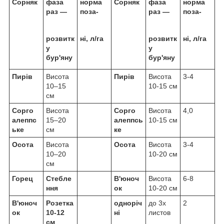
Сорняк
фаза
норма
Сорняк
фаза
норма
раз —
поза-
раз —
поза-
розвитк
ні, л/га
розвитк
ні, л/га
у
у
бур'яну
бур'яну
Пирів
Висота
Пирів
Висота
3-4
10–15
10-15 см
см
Сорго
Висота
Сорго
Висота
4,0
алеппс
15–20
алеппсь
10-15 см
ьке
см
ке
Осота
Висота
Осота
Висота
3-4
10–20
10-20 см
см
Горец
Стебле
В'юноч
Висота
6-8
ння
ок
10-20 см
В'юноч
Розетка
одноріч
до 3х
2
ок
10-12
ні
листов
см