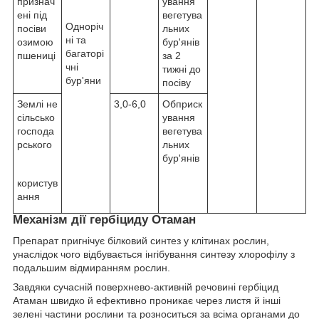
признач
ування
ені під
вегетува
Одноріч
посіви
льних
ні та
озимою
бур'янів
багаторі
пшениці
за 2
чні
тижні до
бур'яни
посіву
Землі не
3,0-6,0
Обприск
сільсько
ування
господа
вегетува
рського
льних
бур'янів
користув
ання
Механізм дії гербіциду
Отаман
Препарат пригнічує білковий синтез у клітинах рослин,
унаслідок чого відбувається інгібування синтезу хлорофілу з
подальшим відмиранням рослин.
Завдяки сучасній поверхнево-активній речовині гербіцид
Атаман швидко й ефективно проникає через листя й інші
зелені частини рослини та розноситься за всіма органами до