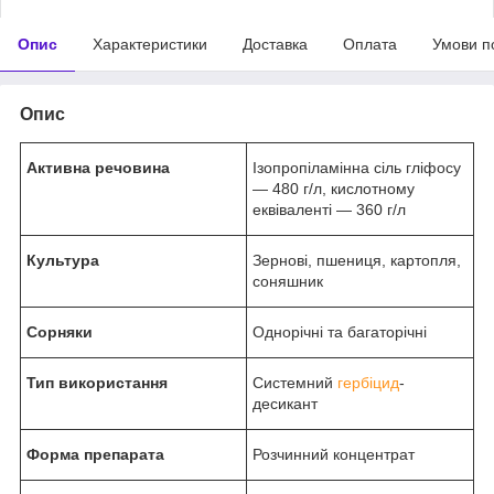
Опис
Характеристики
Доставка
Оплата
Умови п
Опис
Активна речовина
Ізопропіламінна сіль гліфосу
— 480 г/л, кислотному
еквіваленті — 360 г/л
Культура
Зернові, пшениця, картопля,
соняшник
Сорняки
Однорічні та багаторічні
Тип використання
Системний
гербіцид
-
десикант
Форма препарата
Розчинний концентрат