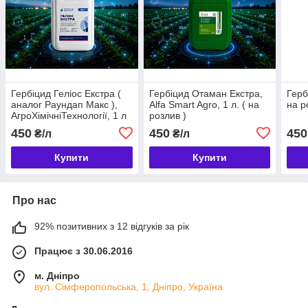
Гербіцид Геліос Екстра (
Гербіцид Отаман Екстра,
Герб
аналог Раундап Макс ),
Alfa Smart Agro, 1 л. ( на
на р
АгроХімічніТехнології, 1 л
розлив )
( на розлив )
450
450
450
₴/л
₴/л
Купити
Купити
Про нас
92% позитивних з 12 відгуків за рік
Працює з 30.06.2016
м. Дніпро
вул. Сімферопольська, 1, Дніпро, Україна