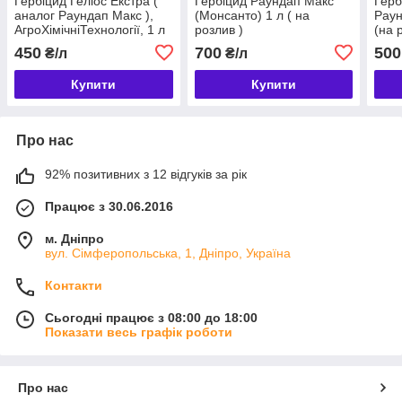
Гербіцид Геліос Екстра (
Гербіцид Раундап Макс
Герб
аналог Раундап Макс ),
(Монсанто) 1 л ( на
Раун
АгроХімічніТехнології, 1 л
розлив )
(на 
( на розлив )
450
700
500
₴/л
₴/л
Купити
Купити
Про нас
92% позитивних з 12 відгуків за рік
Працює з 30.06.2016
м. Дніпро
вул. Сімферопольська, 1, Дніпро, Україна
Контакти
Сьогодні працює з 08:00 до 18:00
Показати весь графік роботи
Про нас