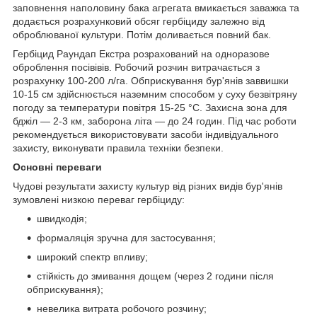
заповнення наполовину бака агрегата вмикається заважка та
додається розрахунковий обсяг гербіциду залежно від
оброблюваної культури. Потім доливається повний бак.
Гербіцид Раундап Екстра розрахований на одноразове
оброблення посівівів. Робочий розчин витрачається з
розрахунку 100-200 л/га. Обприскування бур'янів заввишки
10-15 см здійснюється наземним способом у суху безвітряну
погоду за температури повітря 15-25 °C. Захисна зона для
бджіл — 2-3 км, заборона літа — до 24 годин. Під час роботи
рекомендується використовувати засоби індивідуального
захисту, виконувати правила техніки безпеки.
Основні переваги
Чудові результати захисту культур від різних видів бур'янів
зумовлені низкою переваг гербіциду:
швидкодія;
формаляція зручна для застосування;
широкий спектр впливу;
стійкість до змивання дощем (через 2 години після
обприскування);
невелика витрата робочого розчину;