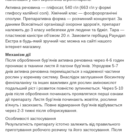
Активна речовина — гліфосат, 540 г/л (663 г/л у формі
глифосу калійної солі). Хімічний клас — фосфорорганічні
сполуки. Препаративна форма — розчинний концентрат. За
даними Всесвітньої організації охорони здоров'я, препарат
належить до 3 класу небезпеки для людини та бджіл. Тара —
пластикові каністри об'ємом 20 л. Замовити гербіцид Раундап
Екстра в будь-який зручний час можна на сайті нашого
інтернет-магазину.
Механізм дії
Після оброблення бур'янів активна речовина через 4-6 годин
проникає в тканини листя й пагони бур'янів. Упродовж 5-7
днів активна речовина переміщається з надземної частини
рослин у кореневу систему. Внаслідок заглушення біосинтезу
фенілаланіну та інших важливих для рослин амінокислот
подальший ріст і розвиток повністю зупиняються. Через 5-10
днів після оброблення починають проявлятися перші ознаки
дії препарату. Листя бур'янів починають жовтіти, рослини
в'януть і засихають. Повне відмирання бур'янів відбувається
через 2-3 тижні після обприскування.
Особливості застосування
Результатність препарату істотно залежить від правильного
приготування робочого розчину та його застосування. Після