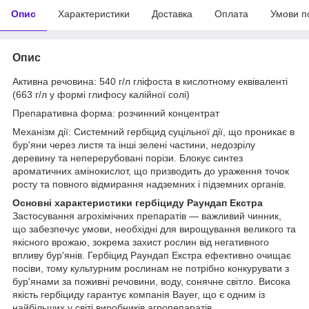
Опис
Характеристики
Доставка
Оплата
Умови п
Опис
Активна речовина: 540 г/л гліфоста в кислотному еквіваленті
(663 г/л у формі глифосу калійної солі)
Препаративна форма: розчинний концентрат
Механізм дії: Системний гербіцид суцільної дії, що проникає в
бур'яни через листя та інші зелені частини, недозрілу
деревину та неперерубовані порізи. Блокує синтез
ароматичних амінокислот, що призводить до ураження точок
росту та повного відмирання надземних і підземних органів.
Основні характеристики гербіциду Раундап Екстра
Застосування агрохімічних препаратів — важливий чинник,
що забезпечує умови, необхідні для вирощування великого та
якісного врожаю, зокрема захист рослин від негативного
впливу бур'янів. Гербіцид Раундап Екстра ефективно очищає
посіви, тому культурним рослинам не потрібно конкурувати з
бур'янами за поживні речовини, воду, сонячне світло. Висока
якість гербіциду гарантує компанія Bayer, що є одним із
найбільших у світі виробників агропепаратів.