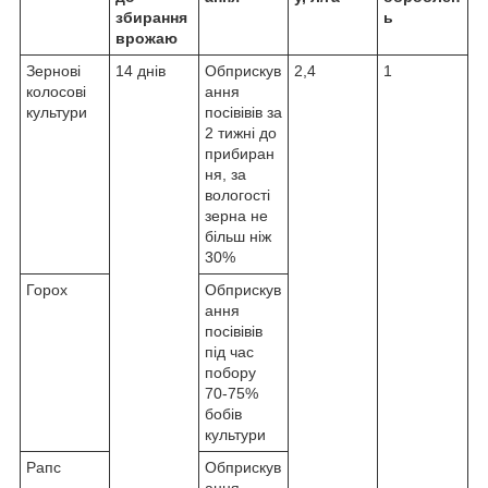
збирання
ь
врожаю
Зернові
14 днів
Обприскув
2,4
1
колосові
ання
культури
посівівів за
2 тижні до
прибиран
ня, за
вологості
зерна не
більш ніж
30%
Горох
Обприскув
ання
посівівів
під час
побору
70-75%
бобів
культури
Рапс
Обприскув