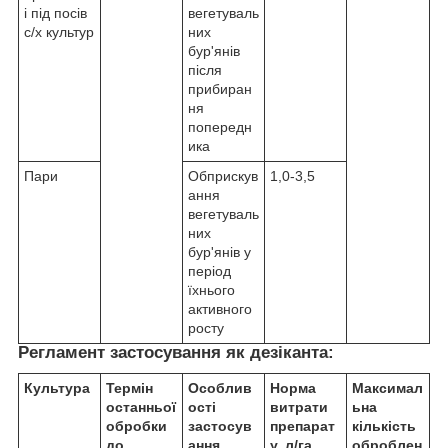
і під посів
вегетуваль
с/х культур
них
бур'янів
після
прибиран
ня
попередн
ика
Пари
Обприскув
1,0-3,5
ання
вегетуваль
них
бур'янів у
період
їхнього
активного
росту
Регламент застосування як дезіканта:
Культура
Термін
Особлив
Норма
Максимал
останньої
ості
витрати
ьна
обробки
застосув
препарат
кількість
до
ання
у, л/га
оброблен