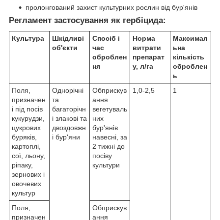
пролонгований захист культурних рослин від бур'янів
Регламент застосування як гербіцида:
Культура
Шкідливі
Спосіб і
Норма
Максимал
об'єкти
час
витрати
ьна
оброблен
препарат
кількість
ня
у, л/га
оброблен
ь
Поля,
Однорічні
Обприскув
1,0-2,5
1
призначен
та
ання
і під посів
багаторічн
вегетуваль
кукурудзи,
і злакові та
них
цукрових
двоздовжн
бур'янів
буряків,
і бур'яни
навесні, за
картоплі,
2 тижні до
сої, льону,
посіву
ріпаку,
культури
зернових і
овочевих
культур
Поля,
Обприскув
призначен
ання