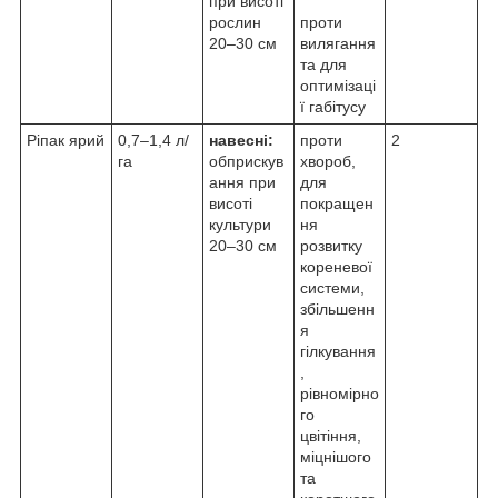
при висоті
рослин
проти
20–30 см
вилягання
та для
оптимізаці
ї габітусу
Ріпак ярий
0,7–1,4 л/
навеснi:
проти
2
га
обприскув
хвороб,
ання при
для
висотi
покращен
культури
ня
20–30 см
розвитку
кореневої
системи,
збiльшенн
я
гiлкування
,
рiвномiрно
го
цвiтiння,
мiцнiшого
та