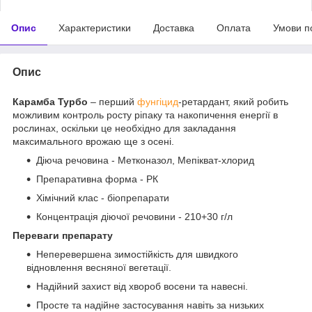
Опис
Характеристики
Доставка
Оплата
Умови п
Опис
Карамба Турбо
– перший
фунгіцид
-ретардант, який робить
можливим контроль росту ріпаку та накопичення енергії в
рослинах, оскільки це необхідно для закладання
максимального врожаю ще з осені.
Діюча речовина - Метконазол, Мепікват-хлорид
Препаративна форма - РК
Хімічний клас - біопрепарати
Концентрація діючої речовини - 210+30 г/л
Переваги препарату
Неперевершена зимостійкість для швидкого
відновлення весняної вегетації.
Надійний захист від хвороб восени та навесні.
Просте та надійне застосування навіть за низьких