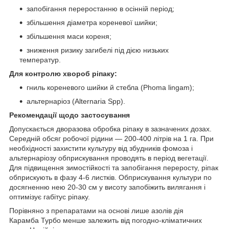
запобігання переростанню в осінній період;
збільшення діаметра кореневої шийки;
збільшення маси кореня;
зниження ризику загибелі під дією низьких
температур.
Для контролю хвороб ріпаку:
гниль кореневого шийки й стебла (Phoma lingam);
альтернаріоз (Alternaria Spp).
Рекомендації щодо застосування
Допускається дворазова обробка ріпаку в зазначених дозах.
Середній обсяг робочої рідини — 200-400 літрів на 1 га. При
необхідності захистити культуру від збудників фомоза і
альтернаріозу обприскування проводять в період вегетації.
Для підвищення зимостійкості та запобігання переросту, ріпак
обприскують в фазу 4-6 листків. Обприскування культури по
досягненню нею 20-30 см у висоту запобіжить вилягання і
оптимізує габітус ріпаку.
Порівняно з препаратами на основі лише азолів дія
Карамба Турбо менше залежить від погодно-кліматичних