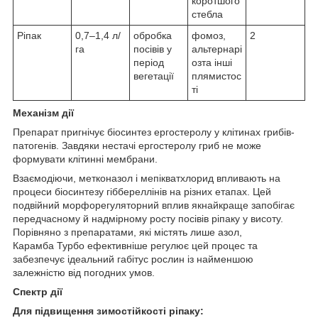
коротшого
стебла
Ріпак
0,7–1,4 л/
обробка
фомоз,
2
га
посівів у
альтернарі
період
озта інші
вегетації
плямистос
ті
Механізм дії
Препарат пригнічує біосинтез ергостеролу у клітинах грибів-
патогенів. Завдяки нестачі ергостеролу гриб не може
формувати клітинні мембрани.
Взаємодіючи, метконазол і мепікватхлорид впливають на
процеси біосинтезу гіббереллінів на різних етапах. Цей
подвійний морфорегуляторний вплив якнайкраще запобігає
передчасному й надмірному росту посівів ріпаку у висоту.
Порівняно з препаратами, які містять лише азол,
Карамба Турбо ефективніше регулює цей процес та
забезпечує ідеальний габітус рослин із найменшою
залежністю від погодних умов.
Спектр дії
Для підвищення зимостійкості ріпаку: