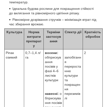
температур.
Ідеальна будова рослини для покращення стійкості
до вилягання та рівномірного цвітіння ріпаку.
Рівномірне дозрівання стручків – мінімізація втрат під
час збирання врожаю.
Культура
Норма
Терміни
Спектр дії
Кратність
витрати
застосув
обробок
препарат
ання
у
Ріпак
0,7–1,4 л/
восени:
2
озимий
га
обприскув
запобіганн
ання
я
посівів у
перероста
фазі 4–6
нню
листків
культури
культури
та
покращен
ня
навесні:
о
перезимів
бприскува
лі
ння посівів