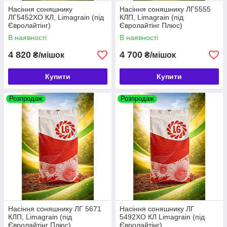
Насіння соняшнику
Насіння соняшнику ЛГ5555
ЛГ5452ХО КЛ, Limagrain (під
КЛП, Limagrain (під
Євролайтінг)
Євролайтінг Плюс)
В наявності
В наявності
4 820
4 700
₴/мішок
₴/мішок
Купити
Купити
Розпродаж
Розпродаж
Насіння соняшнику ЛГ 5671
Насіння соняшнику ЛГ
КЛП, Limagrain (під
5492ХО КЛ Limagrain (під
Євролайтінг Плюс)
Євролайтінг)