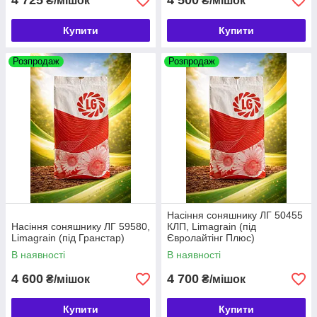
4 725
4 500
₴/мішок
₴/мішок
Купити
Купити
Розпродаж
Розпродаж
Насіння соняшнику ЛГ 50455
Насіння соняшнику ЛГ 59580,
КЛП, Limagrain (під
Limagrain (під Гранстар)
Євролайтінг Плюс)
В наявності
В наявності
4 600
4 700
₴/мішок
₴/мішок
Купити
Купити