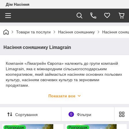
Дім Насіння
Товари та послуги
Насіння соняшнику
Насіння соня
Насіння соняшнику Limagrain
Компанія «Лімагрейн Європа» належить до групи компаній
Limagrain, яка є міжнародним сільськогосподарським
кооперативом, який займається насінням основних польових
культур, насінням овочевих культур та зерновими
продуктами.
Компанія пропонує широкий спектр сортів та гібридів. Крім
Показати все
кукурудзи, яка зробила великий внесок у історичний розвиток
торгової марки, на сьогодні основним предметом діяльності
компанії є такі культури: кукурудза, соняшник, пшениця,
Сортування
0
Фільтри
ячмінь, горох та ріпак озимий.
Такий підбір культур відповідає агрономічним вимогам
Розпродаж
Розпродаж
фермерів щодо їх сівозміни та врожайності.