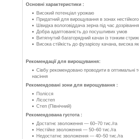
Основні характеристики :
Високий потенціал урожаю
Придатний для вирощування в зонах нестійког
Швидка вологовіддача зерна під час дозрівання
Добра адаптованість до посушливих умов
Витягнутий багаторядний качан із тонким стри
Висока стійкість до фузаріозу качана, висока як
Рекомендації для вирощування:
Сівбу рекомендовано проводити в оптимальні те
насіння
Рекомендовані зони для вирощування :
Полісся
Лісостеп
Степ (Північний)
Рекомендована густота :
Достатнє зволоження — 60–70 тис./га
Нестійке зволоження — 50–60 тис./га
Недостатнє зволоження — 40–50 тис./га