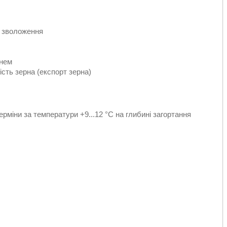
о зволоження
жнем
ість зерна (експорт зерна)
рміни за температури +9...12 °С на глибині загортання