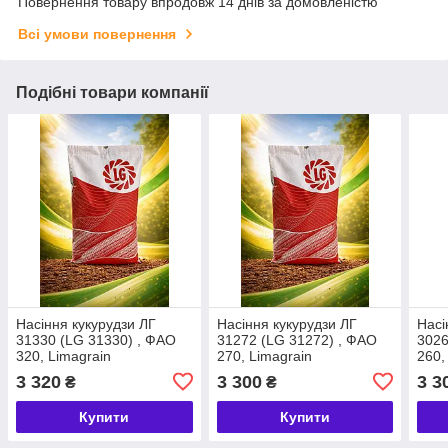
Повернення товару впродовж 14 днів за домовленістю
Всі умови повернення
Подібні товари компанії
Насіння кукурудзи ЛГ
Насіння кукурудзи ЛГ
Насі
31330 (LG 31330) , ФАО
31272 (LG 31272) , ФАО
3026
320, Limagrain
270, Limagrain
260,
3 320
3 300
3 3
₴
₴
Купити
Купити