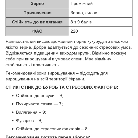
Зерно
Проміжний
Призначення
Зерно, силос
Стійкість до вилягання
8 з 9 балів
ФАО
220
Ранньостиглий високоврожайний гібрид кукурудзи з високою
якістю зерна. Добре адаптується до сезонних стресових умов.
Відрізняється підвищеним виходом крупи. Відмінно показує
себе при вирощуванні в умовах спеки. Має відмінну
стабільність і пластичність.
Рекомендовані зони вирощування – підходить для
вирощування на всій території України.
СТІЙКІ СТІЙК ДО БУРОБ ТА СТРЕСОВИХ ФАКТОРІВ:
Стійкість до посухи – 9;
Пухирчаста сажка — 7;
Вилягання – 9;
Фузаріоз – 9;
Стійкість до стресових факторів – 8.
Рекомендована густота перед збором: