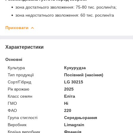
зона достатнього зволоження: 75-80 тис. рослин/га;
зона недостатнього зволоження: 60 тис. рослин/га
Приховати
Характеристики
Основні
Культура
Кукурудза
Тип продукції
Посівний (насіння)
Сорт/Гібрид
LG 30215
Рік врожаю
2025
Класс семян
Еліта
ГМО
Ні
ФАО
220
Група стиглості
Середньорання
Виробник
Limagrain
Країна виробник
Франція