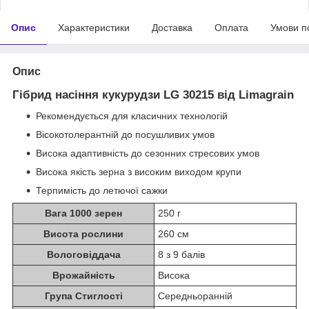
Опис
Характеристики
Доставка
Оплата
Умови п
Опис
Гібрид насіння кукурудзи LG 30215 від Limagrain
Рекомендується для класичних технологій
Вісокотолерантній до посушливих умов
Висока адаптивність до сезонних стресових умов
Висока якість зерна з високим виходом крупи
Терпимість до летючої сажки
Вага 1000 зерен
250 г
Висота рослини
260 см
Вологовіддача
8 з 9 балів
Врожайність
Висока
Група Стиглості
Середньоранній