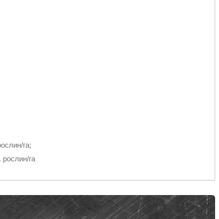
рослин/га;
. рослин/га