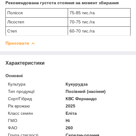
Рекомендована густота стояння на момент збирання
Полісся
75-85 тис./га
Лісостеп
70-75 тис./га
Степ
60-70 тис./га
Приховати
Характеристики
Основні
Культура
Кукурудза
Тип продукції
Посівний (насіння)
Сорт/Гібрид
КВС Фернандо
Рік врожаю
2025
Класс семян
Еліта
ГМО
Ні
ФАО
260
Група стиглості
Середньорання