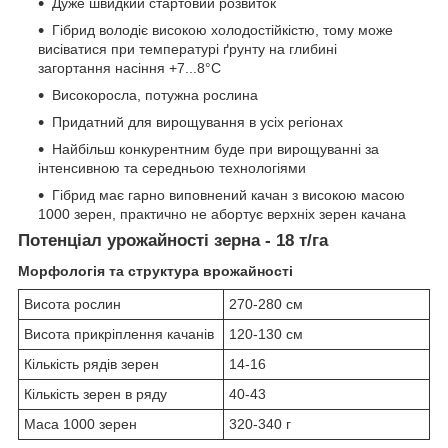
Дуже швидкий стартовий розвиток
Гібрид володіє високою холодостійкістю, тому може
висіватися при температурі ґрунту на глибині
загортання насіння +7...8°С
Високоросла, потужна рослина
Придатний для вирощування в усіх регіонах
Найбільш конкурентним буде при вирощуванні за
інтенсивною та середньою технологіями
Гібрид має гарно виповнений качан з високою масою
1000 зерен, практично не абортує верхніх зерен качана
Потенціал урожайності зерна - 18 т/га
Морфологія та структура врожайності
Висота рослин
270-280 см
Висота прикріплення качанів
120-130 см
Кількість рядів зерен
14-16
Кількість зерен в ряду
40-43
Маса 1000 зерен
320-340 г