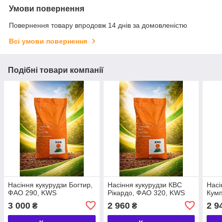
Умови повернення
Повернення товару впродовж 14 днів за домовленістю
Всі умови повернення
Подібні товари компанії
Насіння кукурудзи Богтир,
Насіння кукурудзи КВС
Насі
ФАО 290, KWS
Рікардо, ФАО 320, KWS
Кум
3 000
2 960
2 9
₴
₴