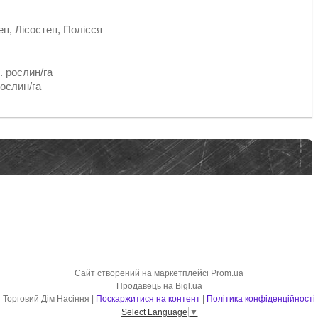
п, Лісостеп, Полісся
. рослин/га
рослин/га
Сайт створений на маркетплейсі
Prom.ua
Продавець на Bigl.ua
Торговий Дім Насіння |
Поскаржитися на контент
|
Політика конфіденційності
Select Language
▼