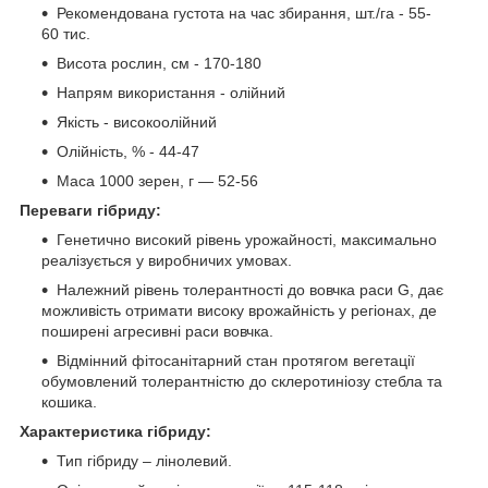
Рекомендована густота на час збирання, шт./га - 55-
60 тис.
Висота рослин, см - 170-180
Напрям використання - олійний
Якість - високоолійний
Олійність, % - 44-47
Маса 1000 зерен, г — 52-56
Переваги гібриду:
Генетично високий рівень урожайності, максимально
реалізується у виробничих умовах.
Належний рівень толерантності до вовчка раси G, дає
можливість отримати високу врожайність у регіонах, де
поширені агресивні раси вовчка.
Відмінний фітосанітарний стан протягом вегетації
обумовлений толерантністю до склеротиніозу стебла та
кошика.
Характеристика гібриду:
Тип гібриду – лінолевий.