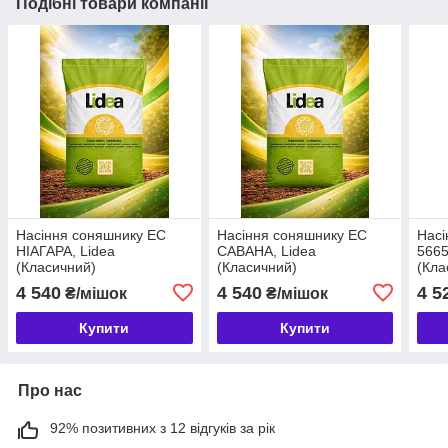
Подібні товари компанії
Насіння соняшнику ЕС
Насіння соняшнику ЕС
Насі
НІАГАРА, Lidea
САВАНА, Lidea
5665
(Класичний)
(Класичний)
(Кла
4 540
4 540
4 5
₴/мішок
₴/мішок
Купити
Купити
Про нас
92% позитивних з 12 відгуків за рік