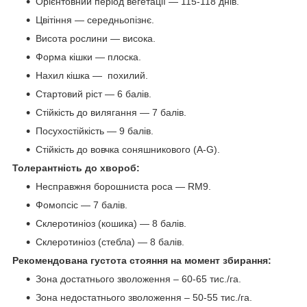
Орієнтовний період вегетації — 115-118 днів.
Цвітіння — середньопізнє.
Висота рослини — висока.
Форма кішки — плоска.
Нахил кішка — похилий.
Стартовий ріст — 6 балів.
Стійкість до вилягання — 7 балів.
Посухостійкість — 9 балів.
Стійкість до вовчка соняшникового (А-G).
Толерантність до хвороб:
Несправжня борошниста роса — RM9.
Фомопсіс — 7 балів.
Склеротиніоз (кошика) — 8 балів.
Склеротиніоз (стебла) — 8 балів.
Рекомендована густота стояння на момент збирання:
Зона достатнього зволоження – 60-65 тис./га.
Зона недостатнього зволоження – 50-55 тис./га.