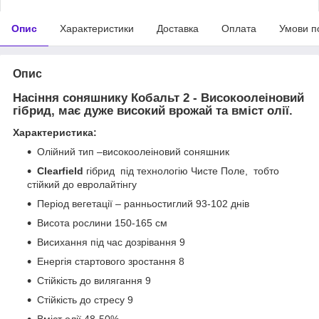
Опис
Характеристики
Доставка
Оплата
Умови п
Опис
Насіння соняшнику Кобальт 2
- Високоолеіновий
гібрид, має дуже високий врожай та вміст олії.
Характеристика:
Олійний тип –високоолеіновий соняшник
Clearfield
гібрид під технологію Чисте Поле, тобто
стійкий до евролайтінгу
Період вегетації – ранньостиглий 93-102 днів
Висота рослини 150-165 см
Висихання під час дозрівання 9
Енергія стартового зростання 8
Стійкість до вилягання 9
Стійкість до стресу 9
Вміст олії 48-50%