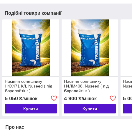
Подібні товари компанії
Насіння соняшнику
Насіння соняшнику
Насі
Н4Х471 КЛ, Nuseed ( під
Н4ЛМ408, Nuseed ( під
Nuse
Євролайтінг )
Євролайтінг )
5 050
4 900
5 0
₴/мішок
₴/мішок
Купити
Купити
Про нас