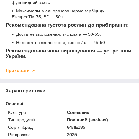
фунгіцидний захист.
Максимальна одноразова норма гербіциду
ЕкспресTM 75, ВГ — 50 г.
Рекомендована густота рослин до прибирання:
Достатнє зволоження, тис шт./га — 50-55;
Недостатнє зволоження, тис шт./га — 45-50.
Рекомендована зона вирощування — усі регіони
України.
Приховати
Характеристики
Основні
Культура
Соняшник
Тип продукції
Посівний (насіння)
Сорт/Гібрид
64ЛЕ185
Рік врожаю
2025