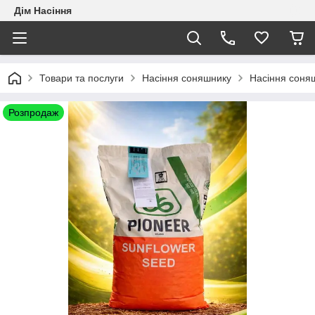
Дім Насіння
Товари та послуги
Насіння соняшнику
Насіння соня
Розпродаж