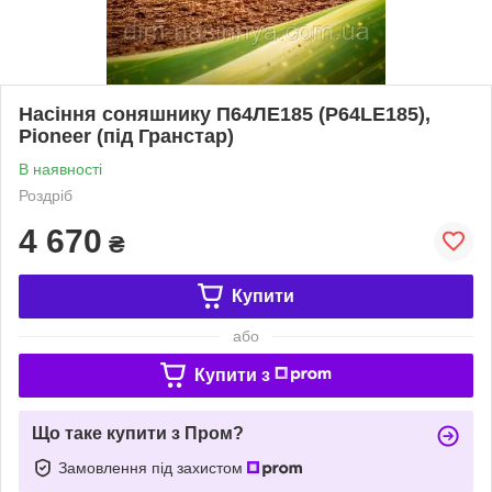
Насіння соняшнику П64ЛЕ185 (P64LE185),
Pioneer (під Гранстар)
В наявності
Роздріб
4 670
₴
Купити
або
Купити з
Що таке купити з Пром?
Замовлення під захистом