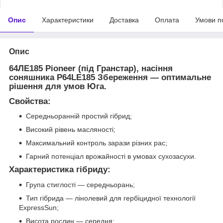
Опис
Характеристики
Доставка
Оплата
Умови п
Опис
64ЛЕ185 Pioneer (під Гранстар), насіння
соняшника P64LE185 Збереження — оптимальне
рішення для умов Юга.
Свойства:
Середньоранній простий гібрид;
Високий рівень масляності;
Максимальний контроль зарази різних рас;
Гарний потенціал врожайності в умовах сухозасухи.
Характеристика гібриду:
Група стиглості — середньорань;
Тип гібрида — лінолевий для гербіцидної технології
ExpressSun;
Висота рослин — середня;