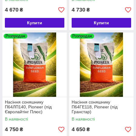
4 670
4 730
₴
₴
Купити
Купити
Розпродаж
Розпродаж
Насіння соняшнику
Насіння соняшнику
П64ЛП140, Pioneer (під
П64ГЕ118, Pioneer (під
Євролайтінг Плюс)
Гранстар)
В наявності
В наявності
4 750
4 650
₴
₴