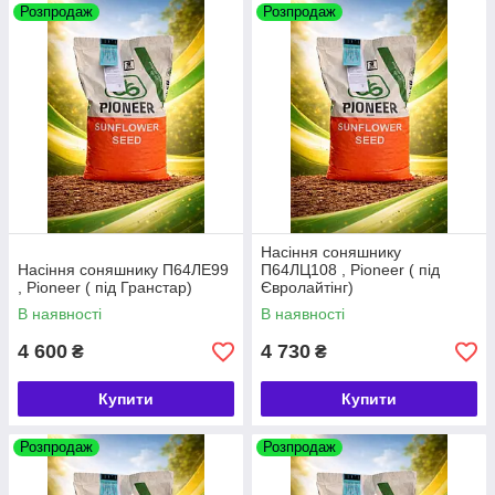
Розпродаж
Розпродаж
Насіння соняшнику
Насіння соняшнику П64ЛЕ99
П64ЛЦ108 , Pioneer ( під
, Pioneer ( під Гранстар)
Євролайтінг)
В наявності
В наявності
4 600
4 730
₴
₴
Купити
Купити
Розпродаж
Розпродаж