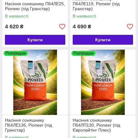
Насіння соняшнику П64ЛЕ25,
П64ЛЕ119, Pioneer (під
Pioneer (під Гранстар)
Гранстар)
В наявності
В наявності
4 620
4 690
₴
₴
Купити
Купити
Розпродаж
Розпродаж
Насіння соняшнику
Насіння соняшнику
П64ЛЕ136, Pioneer (під
П64ЛП130, Pioneer (під
Гранстар)
Євролайтінг Плюс)
В наявності
В наявності