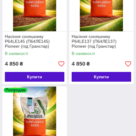
Насіння соняшнику
Насіння соняшнику
P64LE145 (П64ЛЕ145)
P64LE137 (П64ЛЕ137)
Pioneer (під Гранстар)
Pioneer (під Гранстар)
В наявності
В наявності
4 850
4 850
₴
₴
Купити
Купити
Розпродаж