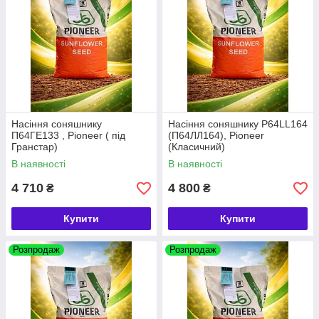
Насіння соняшнику
Насіння соняшнику P64LL164
П64ГЕ133 , Pioneer ( під
(П64ЛЛ164), Pioneer
Гранстар)
(Класичний)
В наявності
В наявності
4 710
4 800
₴
₴
Купити
Купити
Розпродаж
Розпродаж