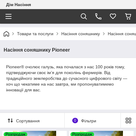
Дім Насіння
Товари та послуги
Насіння соняшнику
Насіння соня
Насіння соняшнику Pioneer
Pioneer® очолює галузь, яка почалася з нас 100 років тому,
підтверджуючи своє ім’я для поколінь фермерів. Від
традиційного землеробства до сучасного цифрового світу —
хоч що чекатиме на нас завтра, ми пропонуватимемо
інновації для вас.
Сортування
0
Фільтри
Розпродаж
Розпродаж