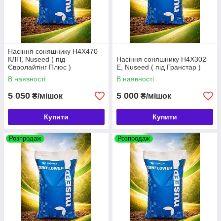
Насіння соняшнику Н4Х470
КЛП, Nuseed ( під
Насіння соняшнику Н4Х302
Євролайтінг Плюс )
Е, Nuseed ( під Гранстар )
В наявності
В наявності
5 050
5 000
₴/мішок
₴/мішок
Купити
Купити
Розпродаж
Розпродаж