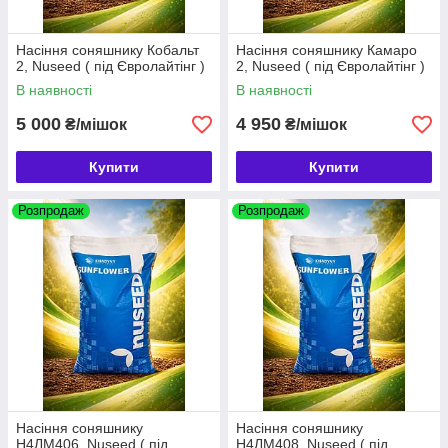
Насіння соняшнику Кобальт
Насіння соняшнику Камаро
2, Nuseed ( під Євролайтінг )
2, Nuseed ( під Євролайтінг )
В наявності
В наявності
5 000
4 950
₴/мішок
₴/мішок
Купити
Купити
Розпродаж
Розпродаж
Насіння соняшнику
Насіння соняшнику
Н4ЛМ406, Nuseed ( під
Н4ЛМ408, Nuseed ( під