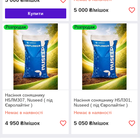
5 000
₴/мішок
5 000
₴/мішок
Купити
Розпродаж
Розпродаж
Насіння соняшнику
Н5ЛМ307, Nuseed ( під
Насіння соняшнику Н5Л301,
Євролайтінг )
Nuseed ( під Євролайтінг )
Немає в наявності
Немає в наявності
4 950
5 050
₴/мішок
₴/мішок