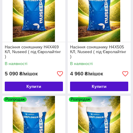
Насіння соняшнику Н4Х469
Насіння соняшнику Н4Х505
КЛ, Nuseed ( під Євролайтінг
КЛ, Nuseed ( під Євролайтінг
)
)
В наявності
В наявності
5 090
4 960
₴/мішок
₴/мішок
Купити
Купити
Розпродаж
Розпродаж