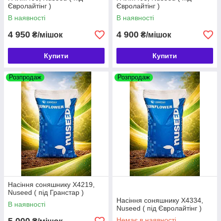
Євролайтінг )
Євролайтінг )
В наявності
В наявності
4 950
4 900
₴/мішок
₴/мішок
Купити
Купити
Розпродаж
Розпродаж
Насіння соняшнику Х4219,
Nuseed ( під Гранстар )
Насіння соняшнику Х4334,
В наявності
Nuseed ( під Євролайтінг )
Немає в наявності