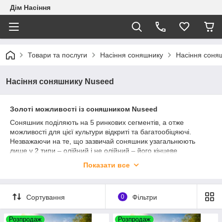
Дім Насіння
Товари та послуги
Насіння соняшнику
Насіння соня
Насіння соняшнику Nuseed
Золоті можливості із соняшником Nuseed
Соняшник поділяють на 5 ринкових сегментів, а отже
можливості для цієї культури відкриті та багатообіцяючі.
Незважаючи на те, що зазвичай соняшник узагальнюють
лише у 2 типи – олійний і не олійний – його кінцеве
споживання більш різноманітне.
Показати все
Завдяки корисним властивостям олії, можливостям
контрактного виробництва та пристосованості соняшнику до
різноманітних кліматичних умов, незалежно від того,
Сортування
0
Фільтри
вирощуєте ви cоняшник на олію, пташиний корм, очищене
зерно чи кондитерський напрямок, у Nuseed є гібрид, який
Розпродаж
Розпродаж
відповідає вашим потребам.